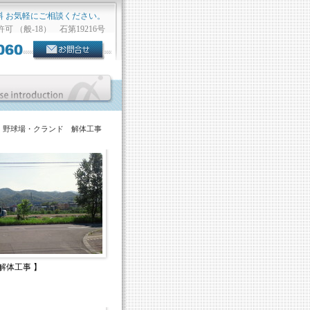
料 お気軽にご相談ください。
可 （般-18） 石第19216号
野球場・クランド 解体工事
 解体工事 】