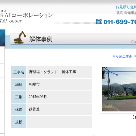
お見積り無
北海道知事許
主な施工事例
野球場・クランド 解体工事
工事名
札幌市
場所
2015年06月
工期
鉄骨造
構造
【
規模