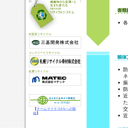
各
木質系リサイクル
コンクリートリサイクル
防
金属リサイクル
ネ
振
防
近
た
交
【
チームマイナス6％への取
組
】
近