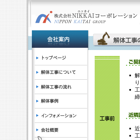
解
り
工
締
近
工