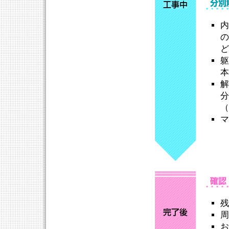
内
の
ど
躯
本
解
分
（
マ
残
周
お