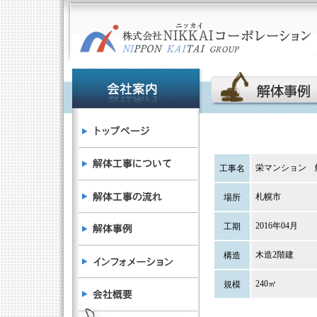
栄マンション 
工事名
札幌市
場所
2016年04月
工期
木造2階建
構造
240㎡
規模